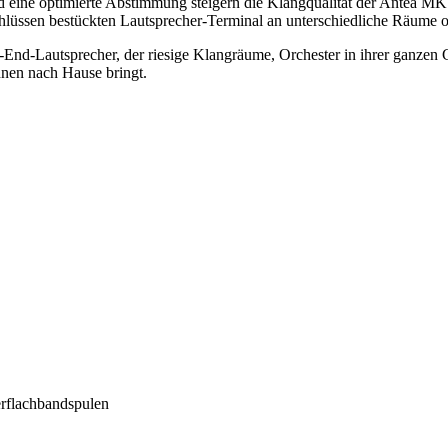
ine optimierte Abstimmung steigern die Klangqualität der Antea MK I
ssen bestückten Lautsprecher-Terminal an unterschiedliche Räume od
-End-Lautsprecher, der riesige Klangräume, Orchester in ihrer ganzen
hnen nach Hause bringt.
rflachbandspulen