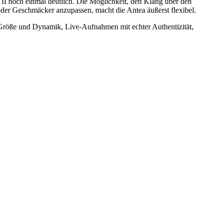
I noch einmal deutlich. Die Möglichkeit, den Klang über den
er Geschmäcker anzupassen, macht die Antea äußerst flexibel.
 Größe und Dynamik, Live-Aufnahmen mit echter Authentizität,