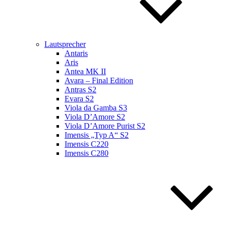
Lautsprecher
Antaris
Aris
Antea MK II
Avara – Final Edition
Antras S2
Evara S2
Viola da Gamba S3
Viola D’Amore S2
Viola D’Amore Purist S2
Imensis „Typ A“ S2
Imensis C220
Imensis C280