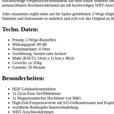
Höchstwertige Frequenzweichenbauteile aus dem Hause Mundorf und e
austauschbaren Hochtonwiderstand am mit hochwertigen WBT-Anschlü
Alles zusammen ergibt einen auf die Spitze getriebenen 2-Wege-High
Stimmen und Instrumente so natürlich und echt wie das Original zu I
Techn. Daten:
Prinzip: 2-Wege-Bassreflex
Wirkungsgrad: 89 dB
Nennimpedanz: 4 Ohm
Ausführung: furniert oder lackiert
Maße (B/H/T): 24cm x 113cm x 48cm
Gewicht: ca. 65kg
Garantie: 50 Monate
Besonderheiten:
HDF Gehäusekonstruktion
1x 22cm Eton Tief/Mitteltöner
1x Magnetostatischer Hochtöner von B&G
High-End-Frequenzweiche mit S/G/Oelkondensator und Kupfe
versilberte Reinkupfer-Innenverkabelung
WBT-Anschlussklemmen