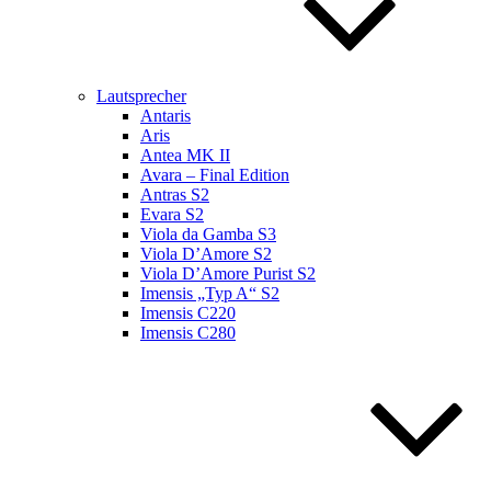
Lautsprecher
Antaris
Aris
Antea MK II
Avara – Final Edition
Antras S2
Evara S2
Viola da Gamba S3
Viola D’Amore S2
Viola D’Amore Purist S2
Imensis „Typ A“ S2
Imensis C220
Imensis C280