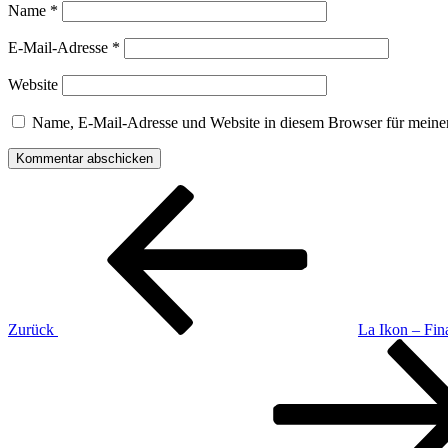
Name
*
E-Mail-Adresse
*
Website
Name, E-Mail-Adresse und Website in diesem Browser für meine
Beitragsnavigation
Vorheriger
Beitrag
Zurück
La Ikon – Fin
Nächster
Beitrag